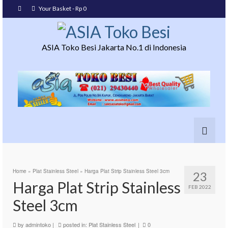
Your Basket
-
Rp
0
ASIA Toko Besi Jakarta No.1 di Indonesia
Home
»
Plat Stainless Steel
»
Harga Plat Strip Stainless Steel 3cm
23
Harga Plat Strip Stainless
FEB 2022
Steel 3cm
by
admintoko
|
posted in:
Plat Stainless Steel
|
0