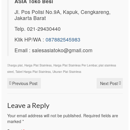
ASIA Toko Besi
Jl. Pos Polisi No.9A, Kapuk, Cengkareng,
Jakarta Barat
Telp. 021-29430440
Klik HP/WA :
087882545983
Email : salesasiatoko@gmail.com
harga plat
,
Harga Plat Stainless
,
Harga Plat Stainless Per Lembar
,
plat stainless
steel
,
Tabel Harga Plat Stainless
,
Ukuran Plat Stainless
Previous Post
Next Post
Leave a Reply
Your email address will not be published.
Required fields are
marked
*