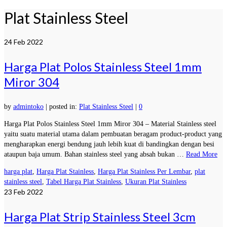
Plat Stainless Steel
24
Feb 2022
Harga Plat Polos Stainless Steel 1mm
Miror 304
by
admintoko
|
posted in:
Plat Stainless Steel
|
0
Harga Plat Polos Stainless Steel 1mm Miror 304 – Material Stainless steel
yaitu suatu material utama dalam pembuatan beragam product-product yang
mengharapkan energi bendung jauh lebih kuat di bandingkan dengan besi
ataupun baja umum. Bahan stainless steel yang absah bukan …
Read More
harga plat
,
Harga Plat Stainless
,
Harga Plat Stainless Per Lembar
,
plat
stainless steel
,
Tabel Harga Plat Stainless
,
Ukuran Plat Stainless
23
Feb 2022
Harga Plat Strip Stainless Steel 3cm