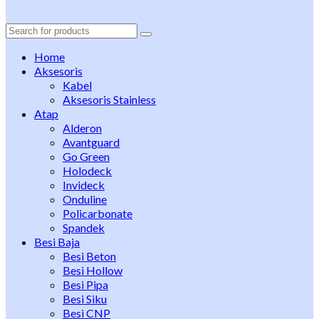
Search
for:
Home
Aksesoris
Kabel
Aksesoris Stainless
Atap
Alderon
Avantguard
Go Green
Holodeck
Invideck
Onduline
Policarbonate
Spandek
Besi Baja
Besi Beton
Besi Hollow
Besi Pipa
Besi Siku
Besi CNP