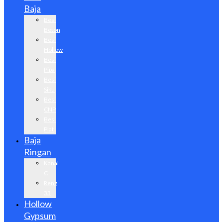
Baja
Besi
Beton
Besi
Hollow
Besi
Pipa
Besi
Siku
Besi
CNP
Besi
Plat
Baja
Ringan
Kanal
C
Reng
33
Hollow
Gypsum