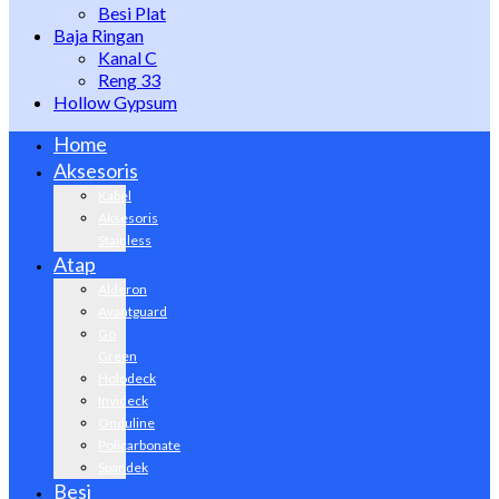
Besi Plat
Baja Ringan
Kanal C
Reng 33
Hollow Gypsum
Home
Aksesoris
Kabel
Aksesoris
Stainless
Atap
Alderon
Avantguard
Go
Green
Holodeck
Invideck
Onduline
Policarbonate
Spandek
Besi