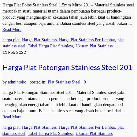
Harga Plat Polos Stainless Steel 1.5mm Miror 201 – Material Stainless steel
merupakan suatu material utama dalam pembuatan berbagai product-
product yang mengharapkan kekuatan tahan jauh lebih kuat di bandingkan
dengan besi ataupun baja umum. Bahan stainless steel yang absah bukan …
Read More
harga plat
,
Harga Plat Stainless
,
Harga Plat Stainless Per Lembar
,
plat
stainless steel
,
Tabel Harga Plat Stainless
,
Ukuran Plat Stainless
11
Feb 2022
Harga Plat Potongan Stainless Steel 201
by
admintoko
|
posted in:
Plat Stainless Steel
|
0
Harga Plat Potongan Stainless Steel 201 – Material Stainless steel yakni
suatu material utama dalam pembuatan berbagai product-product yang
menginginkan energi tahan jauh lebih kuat di bandingkan dengan besi
ataupun baja umum. Bahan stainless steel yang absah bukan besi dari …
Read More
harga plat
,
Harga Plat Stainless
,
Harga Plat Stainless Per Lembar
,
plat
stainless steel
,
Tabel Harga Plat Stainless
,
Ukuran Plat Stainless