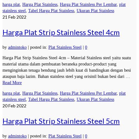
harga plat
,
Harga Plat Stainless
,
Harga Plat Stainless Per Lembar
,
plat
stainless steel
,
Tabel Harga Plat Stainless
,
Ukuran Plat Stainless
21
Feb 2022
Harga Plat Strip Stainless Steel 4cm
by
admintoko
|
posted in:
Plat Stainless Steel
|
0
Harga Plat Strip Stainless Steel 4cm – Material Stainless steel yaitu suatu
material utama dalam pembuatan beraneka product-product yang
menginginkan tenaga bendung jauh lebih kuat di bandingkan dengan besi
ataupun baja lazim. Bahan stainless steel yang orisinil bukan besi dari …
Read More
harga plat
,
Harga Plat Stainless
,
Harga Plat Stainless Per Lembar
,
plat
stainless steel
,
Tabel Harga Plat Stainless
,
Ukuran Plat Stainless
20
Feb 2022
Harga Plat Strip Stainless Steel 5cm
by
admintoko
|
posted in:
Plat Stainless Steel
|
0