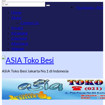
Search
Your Basket
-
Rp
0
for:
Home
About
Contact Us
Produk
Keranjang
Checkout
Akun Saya
Sitemap
ASIA Toko Besi Jakarta No.1 di Indonesia