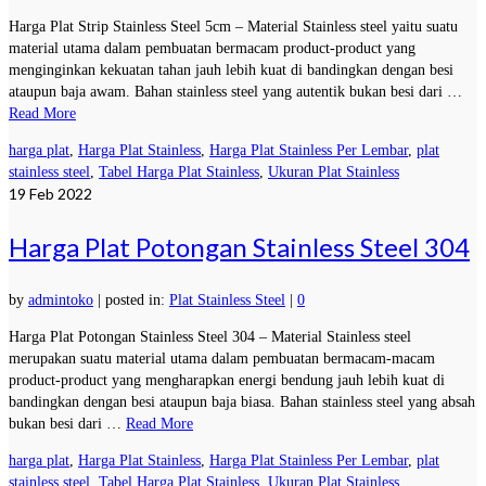
Harga Plat Strip Stainless Steel 5cm – Material Stainless steel yaitu suatu
material utama dalam pembuatan bermacam product-product yang
menginginkan kekuatan tahan jauh lebih kuat di bandingkan dengan besi
ataupun baja awam. Bahan stainless steel yang autentik bukan besi dari …
Read More
harga plat
,
Harga Plat Stainless
,
Harga Plat Stainless Per Lembar
,
plat
stainless steel
,
Tabel Harga Plat Stainless
,
Ukuran Plat Stainless
19
Feb 2022
Harga Plat Potongan Stainless Steel 304
by
admintoko
|
posted in:
Plat Stainless Steel
|
0
Harga Plat Potongan Stainless Steel 304 – Material Stainless steel
merupakan suatu material utama dalam pembuatan bermacam-macam
product-product yang mengharapkan energi bendung jauh lebih kuat di
bandingkan dengan besi ataupun baja biasa. Bahan stainless steel yang absah
bukan besi dari …
Read More
harga plat
,
Harga Plat Stainless
,
Harga Plat Stainless Per Lembar
,
plat
stainless steel
,
Tabel Harga Plat Stainless
,
Ukuran Plat Stainless