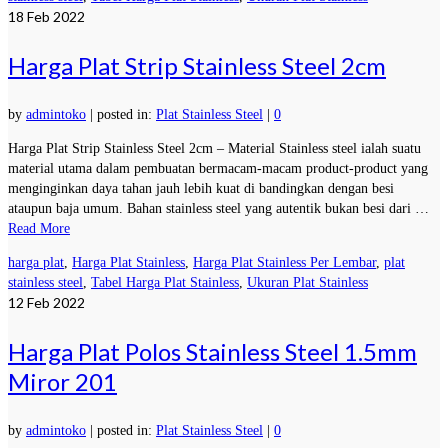
18
Feb 2022
Harga Plat Strip Stainless Steel 2cm
by
admintoko
|
posted in:
Plat Stainless Steel
|
0
Harga Plat Strip Stainless Steel 2cm – Material Stainless steel ialah suatu
material utama dalam pembuatan bermacam-macam product-product yang
menginginkan daya tahan jauh lebih kuat di bandingkan dengan besi
ataupun baja umum. Bahan stainless steel yang autentik bukan besi dari …
Read More
harga plat
,
Harga Plat Stainless
,
Harga Plat Stainless Per Lembar
,
plat
stainless steel
,
Tabel Harga Plat Stainless
,
Ukuran Plat Stainless
12
Feb 2022
Harga Plat Polos Stainless Steel 1.5mm
Miror 201
by
admintoko
|
posted in:
Plat Stainless Steel
|
0