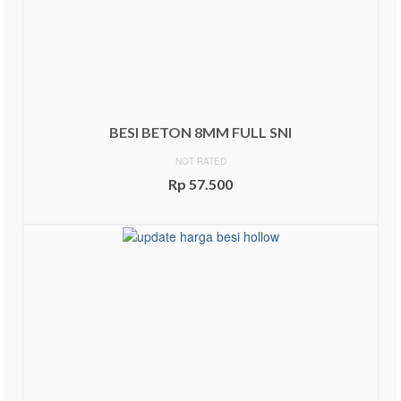
BESI BETON 8MM FULL SNI
NOT RATED
Rp
57.500
ADD TO CART