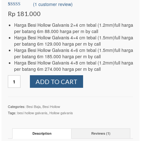
(
1
customer review)
Rated
1
5.00
Rp
181.000
out of 5
based on
customer
Harga Besi Hollow Galvanis 2×4 cm tebal (1.2mm)full harga
rating
per batang 6m 88.000 harga per m by call
Harga Besi Hollow Galvanis 4×4 cm tebal (1.5mm)full harga
per batang 6m 129.000 harga per m by call
Harga Besi Hollow Galvanis 4×6 cm tebal (1.5mm)full harga
per batang 6m 185.000 harga per m by call
Harga Besi Hollow Galvanis 4×8 cm tebal (1.2mm)full harga
per batang 6m 274.000 harga per m by call
Besi
ADD TO CART
Hollow
Galvanis
4x4
Tebal
Categories:
Besi Baja
,
Besi Hollow
1,5mm
Tags:
besi hollow galvanis
,
Hollow galvanis
quantity
Description
Reviews (1)