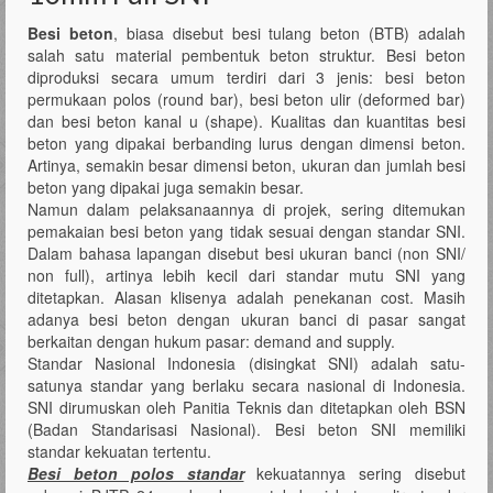
Besi beton
, biasa disebut besi tulang beton (BTB) adalah
salah satu material pembentuk beton struktur. Besi beton
diproduksi secara umum terdiri dari 3 jenis: besi beton
permukaan polos (round bar), besi beton ulir (deformed bar)
dan besi beton kanal u (shape). Kualitas dan kuantitas besi
beton yang dipakai berbanding lurus dengan dimensi beton.
Artinya, semakin besar dimensi beton, ukuran dan jumlah besi
beton yang dipakai juga semakin besar.
Namun dalam pelaksanaannya di projek, sering ditemukan
pemakaian besi beton yang tidak sesuai dengan standar SNI.
Dalam bahasa lapangan disebut besi ukuran banci (non SNI/
non full), artinya lebih kecil dari standar mutu SNI yang
ditetapkan. Alasan klisenya adalah penekanan cost. Masih
adanya besi beton dengan ukuran banci di pasar sangat
berkaitan dengan hukum pasar: demand and supply.
Standar Nasional Indonesia (disingkat SNI) adalah satu-
satunya standar yang berlaku secara nasional di Indonesia.
SNI dirumuskan oleh Panitia Teknis dan ditetapkan oleh BSN
(Badan Standarisasi Nasional). Besi beton SNI memiliki
standar kekuatan tertentu.
Besi beton polos standar
kekuatannya sering disebut