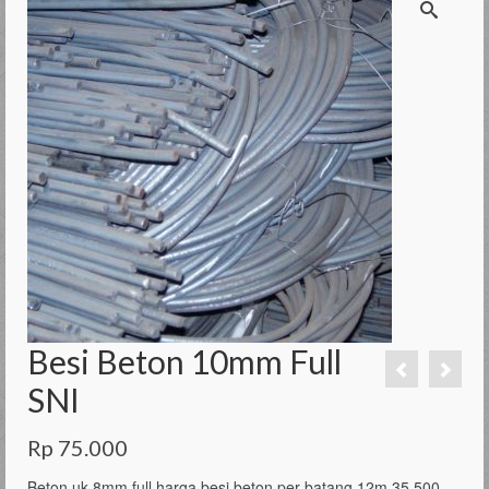
Besi Beton 10mm Full
SNI
Rp
75.000
Beton uk 8mm full harga besi beton per batang 12m 35.500