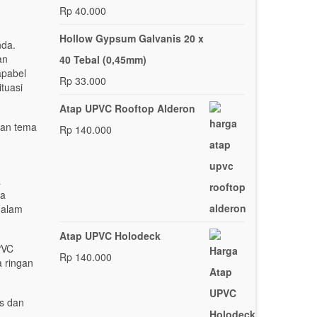
Rp
40.000
Hollow Gypsum Galvanis 20 x
nda.
an
40 Tebal (0,45mm)
apabel
Rp
33.000
tuasi
Atap UPVC Rooftop Alderon
gan tema
Rp
140.000
a
ga
dalam
Atap UPVC Holodeck
PVC
Rp
140.000
a ringan
s dan