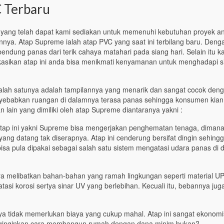
 Terbaru
ang telah dapat kami sediakan untuk memenuhi kebutuhan proyek a
nya. Atap Supreme ialah atap PVC yang saat ini terbilang baru. Deng
dung panas dari terik cahaya matahari pada siang hari. Selain itu k
kasikan atap ini anda bisa menikmati kenyamanan untuk menghadapi si
 salah satunya adalah tampilannya yang menarik dan sangat cocok den
enyebabkan ruangan di dalamnya terasa panas sehingga konsumen kian
 lain yang dimiliki oleh atap Supreme diantaranya yakni :
tap ini yakni Supreme bisa mengerjakan penghematan tenaga, diman
ng datang tak diserapnya. Atap ini cenderung bersifat dingin sehing
sa pula dipakai sebagai salah satu sistem mengatasi udara panas di 
 melibatkan bahan-bahan yang ramah lingkungan seperti material U
asi korosi sertya sinar UV yang berlebihan. Kecuali itu, bebannya jug
 tidak memerlukan biaya yang cukup mahal. Atap ini sangat ekonomi
nginginkan cara membangun rumah dengan dana minim bukan?