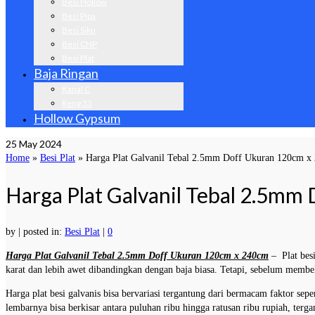
Besi Hollow
Besi Pipa
Besi Siku
Besi CNP
Besi Plat
Baja Ringan
Kanal C
Reng 33
Hollow Gypsum
25
May 2024
Home
»
Besi Plat
»
Harga Plat Galvanil Tebal 2.5mm Doff Ukuran 120cm x
Harga Plat Galvanil Tebal 2.5mm
by
|
posted in:
Besi Plat
|
0
Harga Plat Galvanil Tebal 2.5mm Doff Ukuran 120cm x 240cm
– Plat besi
karat dan lebih awet dibandingkan dengan baja biasa. Tetapi, sebelum membeli
Harga plat besi galvanis bisa bervariasi tergantung dari bermacam faktor sep
lembarnya bisa berkisar antara puluhan ribu hingga ratusan ribu rupiah, tergan