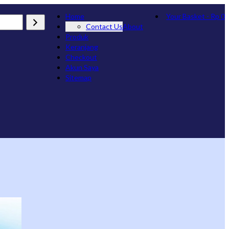
Home
Your Basket
-
Rp
0
Contact Us
About
Produk
Keranjang
Checkout
Akun Saya
Sitemap