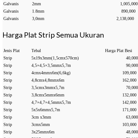
Galvanis
2mm
1,005,000
Galvanis
1.8mm
890,000
Galvanis
3,0mm
2,138,000
Harga Plat Strip Semua Ukuran
Jenis Plat
Tebal
Harga Plat Besi
Strip
5x19x3mm(1,5cmx570cm)
40,000
Strip
4,5×4,5×3,5mmx5,7m
90,000
Strip
4cmx4mmx6m(6,6kg)
109,000
Strip
4,8cmx4,8mmx6m
162,000
Strip
3,5cmx3mmx5,7m
70,000
Strip
3,8cmx5mmx6mm
132,000
Strip
4,7×4,7×4,5mmx5,7m
142,000
Strip
5x5x6mmx5,7m
171,000
Strip
3cm x3mm
63,000
Strip
3cmx5mm
103,000
Strip
3x25mmx6m
48,000