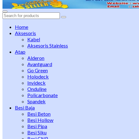
Search
for:
Home
Aksesoris
Kabel
Aksesoris Stainless
Atap
Alderon
Avantguard
Go Green
Holodeck
Invideck
Onduline
Policarbonate
Spandek
Besi Baja
Besi Beton
Besi Hollow
Besi Pipa
Besi Siku
Besi CNP