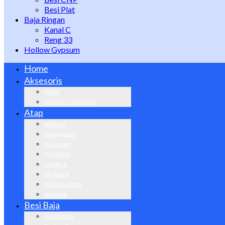
Besi Plat
Baja Ringan
Kanal C
Reng 33
Hollow Gypsum
Home
Aksesoris
Kabel
Aksesoris Stainless
Atap
Alderon
Avantguard
Go Green
Holodeck
Invideck
Onduline
Policarbonate
Spandek
Besi Baja
Besi Beton