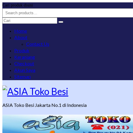
Cari produk disini
Search
for:
Home
About
Contact Us
Produk
Keranjang
Checkout
Akun Saya
Sitemap
ASIA Toko Besi Jakarta No.1 di Indonesia