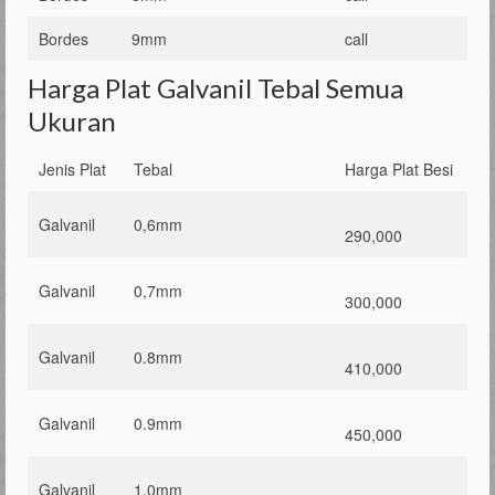
Bordes
9mm
call
Harga Plat Galvanil Tebal Semua
Ukuran
Jenis Plat
Tebal
Harga Plat Besi
Galvanil
0,6mm
290,000
Galvanil
0,7mm
300,000
Galvanil
0.8mm
410,000
Galvanil
0.9mm
450,000
Galvanil
1,0mm