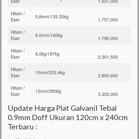
Eser
1,537,000
Hitam /
5,8mm/135.32kg
Eser
1,757,000
Hitam /
6.0mm/140kg
Eser
1,790,000
Hitam /
8,0kg/187kg
Eser
2,301,500
Hitam /
10mm/233.4kg
Eser
2,850,600
Hitam /
12mm/280kg
Eser
3,352,000
Update Harga Plat Galvanil Tebal
0.9mm Doff Ukuran 120cm x 240cm
Terbaru :