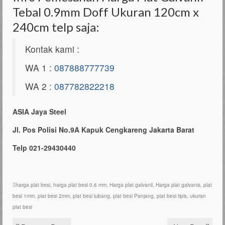
Tebal 0.9mm Doff Ukuran 120cm x
240cm telp saja:
Kontak kami :
WA 1 :
087888777739
WA 2 :
087782822218
ASIA Jaya Steel
Jl. Pos Polisi No.9A Kapuk Cengkareng Jakarta Barat
Telp 021-29430440
harga plat besi
,
harga plat besi 0.6 mm
,
Harga plat galvanil
,
Harga plat galvanis
,
plat
besi 1mm
,
plat besi 2mm
,
plat besi lubang
,
plat besi Panjang
,
plat besi tipis
,
ukuran
plat besi