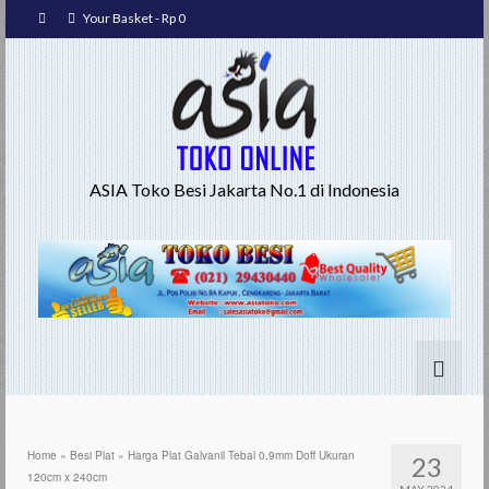
Your Basket
-
Rp
0
ASIA Toko Besi Jakarta No.1 di Indonesia
Home
»
Besi Plat
»
Harga Plat Galvanil Tebal 0.9mm Doff Ukuran
23
120cm x 240cm
MAY 2024