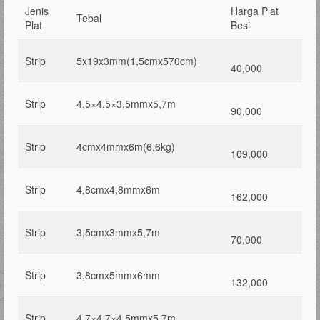
Jenis
Harga Plat
Tebal
Plat
Besi
Strip
5x19x3mm(1,5cmx570cm)
40,000
Strip
4,5×4,5×3,5mmx5,7m
90,000
Strip
4cmx4mmx6m(6,6kg)
109,000
Strip
4,8cmx4,8mmx6m
162,000
Strip
3,5cmx3mmx5,7m
70,000
Strip
3,8cmx5mmx6mm
132,000
Strip
4,7×4,7×4,5mmx5,7m