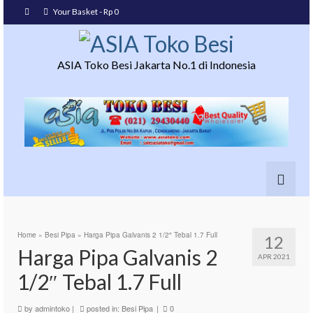
Your Basket
-
Rp
0
ASIA Toko Besi Jakarta No.1 di Indonesia
Home
»
Besi Pipa
»
Harga Pipa Galvanis 2 1/2″ Tebal 1.7 Full
12
Harga Pipa Galvanis 2
APR 2021
1/2″ Tebal 1.7 Full
by
admintoko
|
posted in:
Besi Pipa
|
0