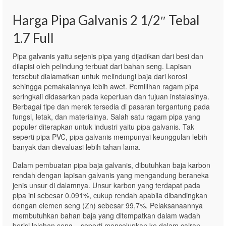
Harga Pipa Galvanis 2 1/2″ Tebal
1.7 Full
Pipa galvanis yaitu sejenis pipa yang dijadikan dari besi dan
dilapisi oleh pelindung terbuat dari bahan seng. Lapisan
tersebut dialamatkan untuk melindungi baja dari korosi
sehingga pemakaiannya lebih awet. Pemilihan ragam pipa
seringkali didasarkan pada keperluan dan tujuan instalasinya.
Berbagai tipe dan merek tersedia di pasaran tergantung pada
fungsi, letak, dan materialnya. Salah satu ragam pipa yang
populer diterapkan untuk industri yaitu pipa galvanis. Tak
seperti pipa PVC, pipa galvanis mempunyai keunggulan lebih
banyak dan dievaluasi lebih tahan lama.
Dalam pembuatan pipa baja galvanis, dibutuhkan baja karbon
rendah dengan lapisan galvanis yang mengandung beraneka
jenis unsur di dalamnya. Unsur karbon yang terdapat pada
pipa ini sebesar 0.091%, cukup rendah apabila dibandingkan
dengan elemen seng (Zn) sebesar 99,7%. Pelaksanaannya
membutuhkan bahan baja yang ditempatkan dalam wadah
berisi lelehan seng – seperti mencelupkan ke dalam cairan –