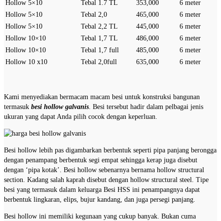
Hollow 5×10
Tebal 1.7 TL
353,000
6 meter
Hollow 5×10
Tebal 2,0
465,000
6 meter
Hollow 5×10
Tebal 2,2 TL
445,000
6 meter
Hollow 10×10
Tebal 1,7 TL
486,000
6 meter
Hollow 10×10
Tebal 1,7 full
485,000
6 meter
Hollow 10 x10
Tebal 2,0full
635,000
6 meter
Kami menyediakan bermacam macam besi untuk konstruksi bangunan
termasuk
besi hollow galvanis
. Besi tersebut hadir dalam pelbagai jenis
ukuran yang dapat Anda pilih cocok dengan keperluan.
Besi hollow lebih pas digambarkan berbentuk seperti pipa panjang berongga
dengan penampang berbentuk segi empat sehingga kerap juga disebut
dengan ‘pipa kotak’. Besi hollow sebenarnya bernama hollow structural
section. Kadang salah kaprah disebut dengan hollow structural steel. Tipe
besi yang termasuk dalam keluarga Besi HSS ini penampangnya dapat
berbentuk lingkaran, elips, bujur kandang, dan juga persegi panjang.
Besi hollow ini memiliki kegunaan yang cukup banyak. Bukan cuma