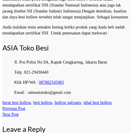
mendapatkan sertifikat SNI (Standar Nasional Indonesia) atau juga tak
jarang disebut SII (Standar Industri Indonesia).Dengan demikian, kualitas
dan daya besi hollow tersebut telah sangat menjanjikan. Sebagai konsumen.
Anda malahan tentu semakin hening ketika produk yang Anda beli sudah
mendapatkan sertifikat SNI. Untuk pemesanan dapat melewati :
ASIA Toko Besi
Jl. Pos Polisi No.9A, Kapuk Cengkareng, Jakarta Barat.
Telp. 021-29430440
Klik HP/WA :
087882545983
Email : salesasiatoko@gmail.com
berat besi hollow
,
besi hollow
,
hollow galvanis
,
tebal besi hollow
Previous Post
Next Post
Leave a Reply