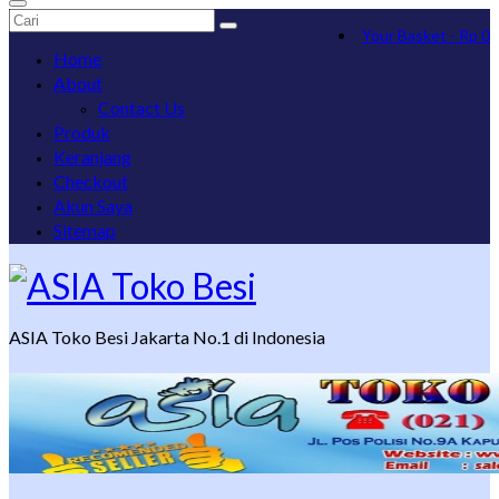
Search
Your Basket
-
Rp
0
for:
Home
About
Contact Us
Produk
Keranjang
Checkout
Akun Saya
Sitemap
ASIA Toko Besi Jakarta No.1 di Indonesia