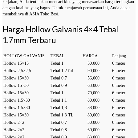
kerjakan, Anda tentu akan mencari kios yang menawarkan harga terjangkau
dengan kualitas yang bagus. Untuk menjawab pertanyaan ini, Anda dapat
membelinya di ASIA Toko Besi.
Harga Hollow Galvanis 4×4 Tebal
1.7mm Terbaru
HOLLOW GALVANIS
TEBAL
HARGA
Panjang
Hollow 15×15
Tebal 1
50,000
6 meter
Hollow 2,5×2,5
Tebal 1.2 ful
90,000
6 meter
Hollow 15×30
Tebal 0,7
56,000
6 meter
Hollow 15×30
Tebal 0.9
63,000
6 meter
Hollow 15×30
Tebal 1
70,000
6 meter
Hollow 1,5×30
Tebal 1,1
80,000
6 meter
Hollow 1,5×30
Tebal 1,3
88,000
6 meter
Hollow 15×30
Tebal 1.3 TL
80,000
6 meter
Hollow 2×2
Tebal 0,7
50,000
6 meter
Hollow 2×2
Tebal 0,8
60,000
6 meter
Hollow 2×2
Tebal 0,9
63,000
6 meter