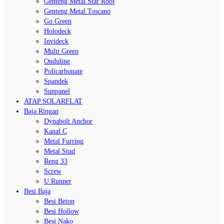
Genteng Metal Star Roof
Genteng Metal Toscano
Go Green
Holodeck
Invideck
Multi Green
Onduline
Policarbonate
Spandek
Sunpanel
ATAP SOLARFLAT
Baja Ringan
Dynabolt Anchor
Kanal C
Metal Furring
Metal Stud
Reng 33
Screw
U Runner
Besi Baja
Besi Beton
Besi Hollow
Besi Nako