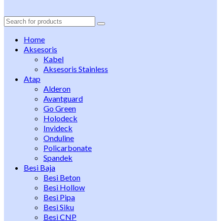
Search
for:
Home
Aksesoris
Kabel
Aksesoris Stainless
Atap
Alderon
Avantguard
Go Green
Holodeck
Invideck
Onduline
Policarbonate
Spandek
Besi Baja
Besi Beton
Besi Hollow
Besi Pipa
Besi Siku
Besi CNP