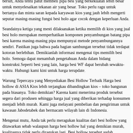
bersih, Anda tentu patut membeli pipa besi yang berkekuatan lebih besar
untuk menyelesaikan tekanan air yang besar. Toko perlu ragu untuk
bertanya dan minta saran kepada karyawan kios yang jauh lebih mengerti
seputar masing-masing fungsi besi holo agar cocok dengan keperluan Anda.
Seandainya ketiga yang mesti dilaksanakan ketika memilih di kios yang jual
besi holo merupakan memperhatikan komponen penyambungan batang pipa
besi karena masing-masing pipa mempunyai metode penyambungannya
sendiri. Pastikan juga bahwa pada bagian sambungan tersebut tidak terdapat
kotoran berlebihan. Demikianlah informasi mengenai tips memilih besi
holo. Semoga dapat menambah pengetahuan Anda dalam bidang
konstruksi.Seperti besi yang lain, harga besi WF dapat berubah sewaktu-
waktu. Hubungi kami kini untuk harga terupdate.
Warung Tepercaya yang Menyediakan Besi Hollow Terbaik Harga besi
hollow di ASIA Kios lebih terjangkau dibandingkan kios – toko bangunan
pada biasanya. Toko demikian? Karena kami menerima produk tersebut
segera dari produsen sehingga harga jual yang diberikan terhadap konsumen
menjadi lebih murah. Kami juga melayani pembelian dan pengiriman untuk
kawasan Jabodetabek dan bermacam wilayah lain di Indonesia.
Mengenai mutu, Anda tak perlu meragukan kualitas dari besi hollow yang
ditawarkan sebab walaupun harga besi hollow hal yang demikian murah,
kualitasnya tidak perlu diragukan lagi. Besi hollow tersebut sudah