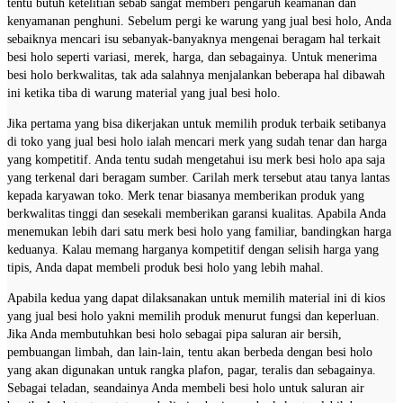
tentu butuh ketelitian sebab sangat memberi pengaruh keamanan dan
kenyamanan penghuni. Sebelum pergi ke warung yang jual besi holo, Anda
sebaiknya mencari isu sebanyak-banyaknya mengenai beragam hal terkait
besi holo seperti variasi, merek, harga, dan sebagainya. Untuk menerima
besi holo berkwalitas, tak ada salahnya menjalankan beberapa hal dibawah
ini ketika tiba di warung material yang jual besi holo.
Jika pertama yang bisa dikerjakan untuk memilih produk terbaik setibanya
di toko yang jual besi holo ialah mencari merk yang sudah tenar dan harga
yang kompetitif. Anda tentu sudah mengetahui isu merk besi holo apa saja
yang terkenal dari beragam sumber. Carilah merk tersebut atau tanya lantas
kepada karyawan toko. Merk tenar biasanya memberikan produk yang
berkwalitas tinggi dan sesekali memberikan garansi kualitas. Apabila Anda
menemukan lebih dari satu merk besi holo yang familiar, bandingkan harga
keduanya. Kalau memang harganya kompetitif dengan selisih harga yang
tipis, Anda dapat membeli produk besi holo yang lebih mahal.
Apabila kedua yang dapat dilaksanakan untuk memilih material ini di kios
yang jual besi holo yakni memilih produk menurut fungsi dan keperluan.
Jika Anda membutuhkan besi holo sebagai pipa saluran air bersih,
pembuangan limbah, dan lain-lain, tentu akan berbeda dengan besi holo
yang akan digunakan untuk rangka plafon, pagar, teralis dan sebagainya.
Sebagai teladan, seandainya Anda membeli besi holo untuk saluran air