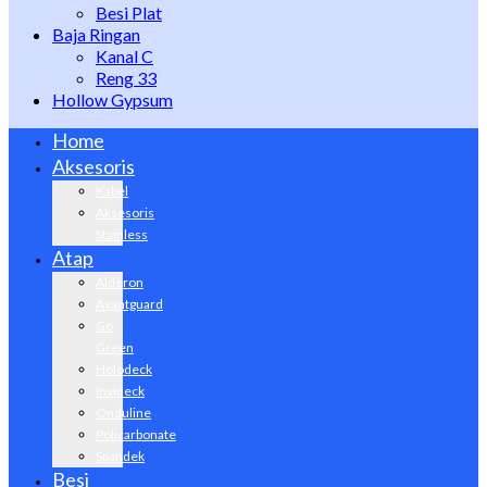
Besi Plat
Baja Ringan
Kanal C
Reng 33
Hollow Gypsum
Home
Aksesoris
Kabel
Aksesoris
Stainless
Atap
Alderon
Avantguard
Go
Green
Holodeck
Invideck
Onduline
Policarbonate
Spandek
Besi