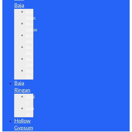
Baja
Besi
Beton
Besi
Hollow
Besi
Pipa
Besi
Siku
Besi
CNP
Besi
Plat
Baja
Ringan
Kanal
C
Reng
33
Hollow
Gypsum