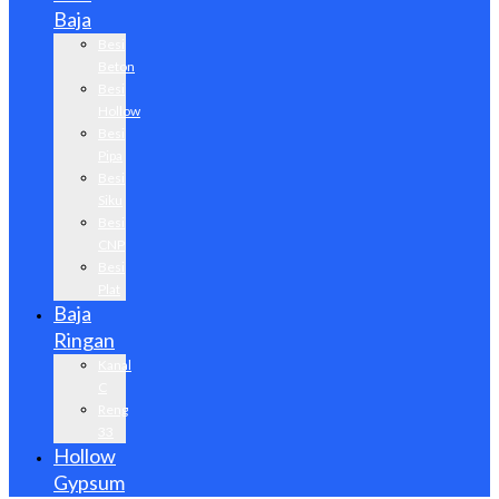
Baja
Besi
Beton
Besi
Hollow
Besi
Pipa
Besi
Siku
Besi
CNP
Besi
Plat
Baja
Ringan
Kanal
C
Reng
33
Hollow
Gypsum