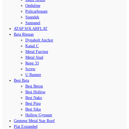
Onduline
Policarbonate
Spandek
Sunpanel
ATAP SOLARFLAT
Baja Ringan
Dynabolt Anchor
Kanal C
Metal Furring
Metal Stud
Reng 33
Screw
U Runner
Besi Baja
Besi Beton
Besi Hollow
Besi Nako
Besi Pipa
Besi Siku
Hollow Gypsum
Genteng Metal Star Roof
Plat Expanded