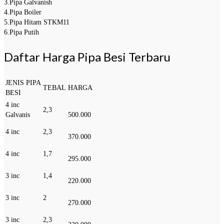
3.Pipa Galvanish
4.Pipa Boiler
5.Pipa Hitam STKM11
6.Pipa Putih
Daftar Harga Pipa Besi Terbaru
JENIS PIPA
TEBAL
HARGA
BESI
4 inc
2,3
Galvanis
500.000
4 inc
2,3
370.000
4 inc
1,7
295.000
3 inc
1,4
220.000
3 inc
2
270.000
3 inc
2,3