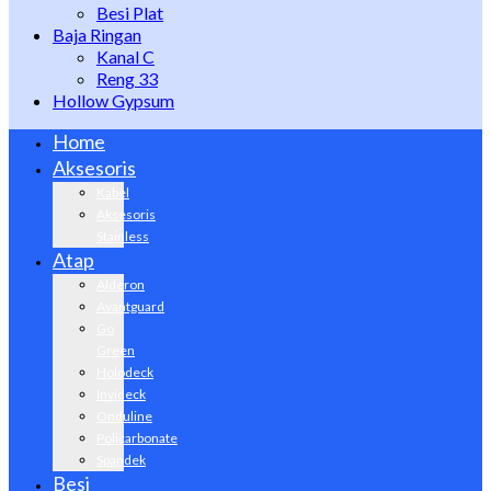
Besi Plat
Baja Ringan
Kanal C
Reng 33
Hollow Gypsum
Home
Aksesoris
Kabel
Aksesoris
Stainless
Atap
Alderon
Avantguard
Go
Green
Holodeck
Invideck
Onduline
Policarbonate
Spandek
Besi