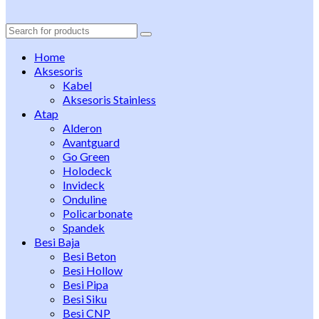
Search
for:
Home
Aksesoris
Kabel
Aksesoris Stainless
Atap
Alderon
Avantguard
Go Green
Holodeck
Invideck
Onduline
Policarbonate
Spandek
Besi Baja
Besi Beton
Besi Hollow
Besi Pipa
Besi Siku
Besi CNP