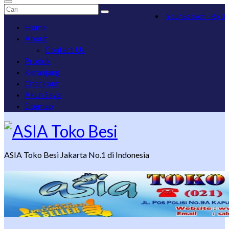
Search
Your Basket
-
Rp
0
for:
Home
About
Contact Us
Produk
Keranjang
Checkout
Akun Saya
Sitemap
ASIA Toko Besi Jakarta No.1 di Indonesia