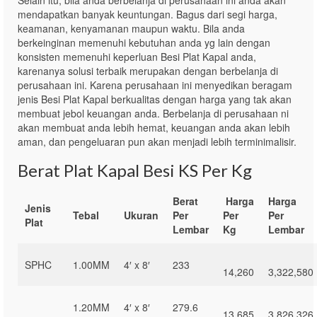
mendapatkan banyak keuntungan. Bagus dari segi harga,
keamanan, kenyamanan maupun waktu. Bila anda
berkeinginan memenuhi kebutuhan anda yg lain dengan
konsisten memenuhi keperluan Besi Plat Kapal anda,
karenanya solusi terbaik merupakan dengan berbelanja di
perusahaan ini. Karena perusahaan ini menyedikan beragam
jenis Besi Plat Kapal berkualitas dengan harga yang tak akan
membuat jebol keuangan anda. Berbelanja di perusahaan ni
akan membuat anda lebih hemat, keuangan anda akan lebih
aman, dan pengeluaran pun akan menjadi lebih terminimalisir.
Berat Plat Kapal Besi KS Per Kg
Berat
Harga
Harga
Jenis
Tebal
Ukuran
Per
Per
Per
Plat
Lembar
Kg
Lembar
SPHC
1.00MM
4′ x 8′
233
14,260
3,322,580
1.20MM
4′ x 8′
279.6
13,685
3,826,326