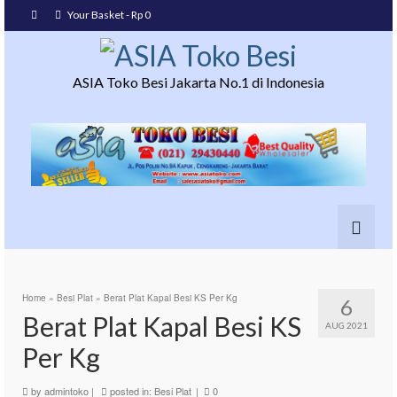
Your Basket
-
Rp
0
ASIA Toko Besi Jakarta No.1 di Indonesia
Home
»
Besi Plat
»
Berat Plat Kapal Besi KS Per Kg
6
Berat Plat Kapal Besi KS
AUG 2021
Per Kg
by
admintoko
|
posted in:
Besi Plat
|
0