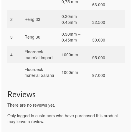
0,75 mm
63.000
0.30mm –
2
Reng 33
0.45mm
32.500
0.30mm –
3
Reng 30
0.45mm
30.000
Floordeck
4
1000mm
material Import
95.000
Floordeck
1000mm
material Sarana
97.000
Reviews
There are no reviews yet.
Only logged in customers who have purchased this product
may leave a review.