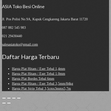
ASIA Toko Besi Online
Jl. Pos Polisi No.9A, Kapuk
Cengkareng Jakarta Barat 11720
087 882 545 983
021 29430440
salesasiatoko@gmail.com
Daftar Harga Terbaru
Harga Plat Hitam / Eser Tebal 1,4mm
Harga Plat Hitam / Eser Tebal 1.0mm
Harga Plat Bordes Tebal 6mm
Harga Plat Hitam / Eser Tebal 3,5mm/84kg
Harga Plat Strip Tebal 3,5cmx3mmx5,7m