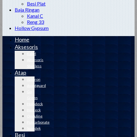
Besi Plat
Baja Ringan
Kanal C
Reng 33
Hollow Gypsum
Home
Aksesoris
Kabel
Aksesoris
Stainless
Atap
Alderon
Avantguard
Go
Green
Holodeck
Invideck
Onduline
Policarbonate
Spandek
Besi