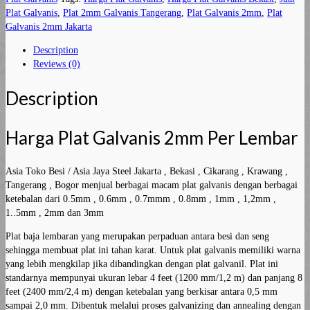
lembar
Plat Galvanis
,
Plat 2mm Galvanis Tangerang
,
Plat Galvanis 2mm
,
Plat
quantity
Galvanis 2mm Jakarta
Description
Reviews (0)
Description
Harga Plat Galvanis 2mm Per Lembar
Asia Toko Besi / Asia Jaya Steel Jakarta , Bekasi , Cikarang , Krawang ,
Tangerang , Bogor menjual berbagai macam plat galvanis dengan berbagai
ketebalan dari 0.5mm , 0.6mm , 0.7mmm , 0.8mm , 1mm , 1,2mm ,
1..5mm , 2mm dan 3mm
Plat baja lembaran yang merupakan perpaduan antara besi dan seng
sehingga membuat plat ini tahan karat. Untuk plat galvanis memiliki warna
yang lebih mengkilap jika dibandingkan dengan plat galvanil. Plat ini
standarnya mempunyai ukuran lebar 4 feet (1200 mm/1,2 m) dan panjang 8
feet (2400 mm/2,4 m) dengan ketebalan yang berkisar antara 0,5 mm
sampai 2,0 mm. Dibentuk melalui proses galvanizing dan annealing dengan