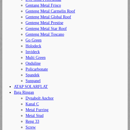
Gentang Metal Frisco
Genteng Metal Carmelin Roof
Genteng Metal Global Roof
Genteng Metal Prestise
Genteng Metal Star Roof
Genteng Metal Toscano
Go Green
Holodeck
Invideck
Multi Green
Onduline
Policarbonate
Spandek
Sunpanel
ATAP SOLARFLAT
Baja Ringan
Dynabolt Anchor
Kanal C
Metal Furring
Metal Stud
Reng 33
Screw