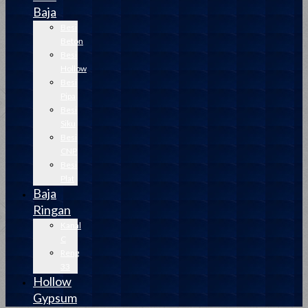
Baja
Besi
Beton
Besi
Hollow
Besi
Pipa
Besi
Siku
Besi
CNP
Besi
Plat
Baja
Ringan
Kanal
C
Reng
33
Hollow
Gypsum