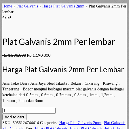
Home
»
Plat Galvanis
»
Harga Plat Galvanis 2mm
»
Plat Galvanis 2mm Per
lembar
Sale!
Plat Galvanis 2mm Per lembar
Rp
1.230.000
Rp
1.190.000
Harga Plat Galvanis 2mm Per Lembar
Asia Toko Besi / Asia Jaya Steel Jakarta , Bekasi , Cikarang , Krawang ,
Tangerang , Bogor menjual berbagai macam plat galvanis dengan berbagai
ketebalan dari 0.5mm , 0.6mm , 0.7mmm , 0.8mm , 1mm , 1,2mm ,
1..5mm , 2mm dan 3mm
Plat
Galvanis
Add to cart
2mm
SKU:
5056124744414
Categories:
Harga Plat Galvanis 2mm
,
Plat Galavnis
,
Per
Plat Galvanis
Tags:
Harga Plat Galvanis
,
Harga Plat Galvanis Bekasi
,
Jual