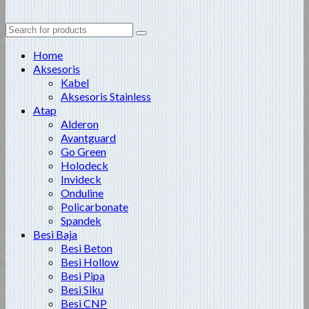
Search
for:
Home
Aksesoris
Kabel
Aksesoris Stainless
Atap
Alderon
Avantguard
Go Green
Holodeck
Invideck
Onduline
Policarbonate
Spandek
Besi Baja
Besi Beton
Besi Hollow
Besi Pipa
Besi Siku
Besi CNP