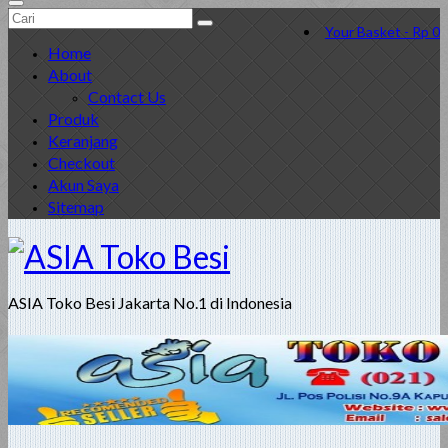
Search
Your Basket
-
Rp
0
for:
Home
About
Contact Us
Produk
Keranjang
Checkout
Akun Saya
Sitemap
ASIA Toko Besi Jakarta No.1 di Indonesia