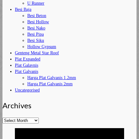
U Runner
Besi Baja
Besi Beton
Besi Hollow
Besi Nako
Besi Pipa
Besi Siku
Hollow Gypsum
Genteng Metal Star Roof
Plat Expanded
Plat Galavnis
Plat Galvanis
Harga Plat Galvanis 1.2mm
Harga Plat Galvanis 2mm
Uncategorised
Archives
Archives