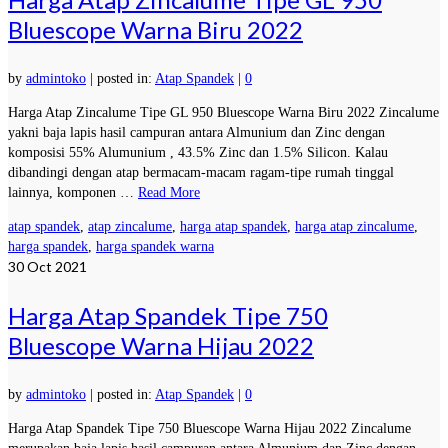
Bluescope Warna Biru 2022
by
admintoko
|
posted in:
Atap Spandek
|
0
Harga Atap Zincalume Tipe GL 950 Bluescope Warna Biru 2022 Zincalume
yakni baja lapis hasil campuran antara Almunium dan Zinc dengan
komposisi 55% Alumunium , 43.5% Zinc dan 1.5% Silicon. Kalau
dibandingi dengan atap bermacam-macam ragam-tipe rumah tinggal
lainnya, komponen …
Read More
atap spandek
,
atap zincalume
,
harga atap spandek
,
harga atap zincalume
,
harga spandek
,
harga spandek warna
30
Oct 2021
Harga Atap Spandek Tipe 750
Bluescope Warna Hijau 2022
by
admintoko
|
posted in:
Atap Spandek
|
0
Harga Atap Spandek Tipe 750 Bluescope Warna Hijau 2022 Zincalume