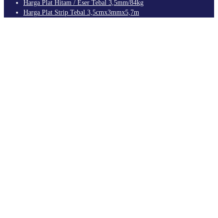
Harga Plat Hitam / Eser Tebal 3,5mm/84kg
Harga Plat Strip Tebal 3,5cmx3mmx5,7m