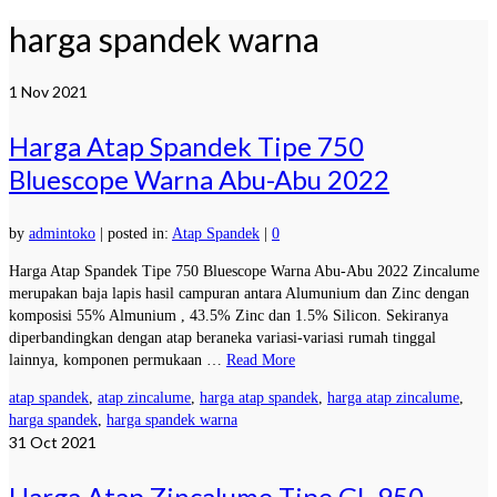
harga spandek warna
1
Nov 2021
Harga Atap Spandek Tipe 750
Bluescope Warna Abu-Abu 2022
by
admintoko
|
posted in:
Atap Spandek
|
0
Harga Atap Spandek Tipe 750 Bluescope Warna Abu-Abu 2022 Zincalume
merupakan baja lapis hasil campuran antara Alumunium dan Zinc dengan
komposisi 55% Almunium , 43.5% Zinc dan 1.5% Silicon. Sekiranya
diperbandingkan dengan atap beraneka variasi-variasi rumah tinggal
lainnya, komponen permukaan …
Read More
atap spandek
,
atap zincalume
,
harga atap spandek
,
harga atap zincalume
,
harga spandek
,
harga spandek warna
31
Oct 2021
Harga Atap Zincalume Tipe GL 950