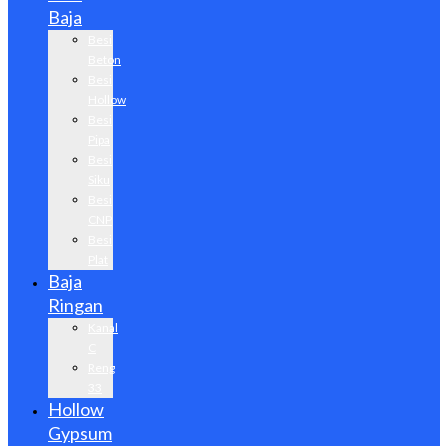
Baja
Besi
Beton
Besi
Hollow
Besi
Pipa
Besi
Siku
Besi
CNP
Besi
Plat
Baja
Ringan
Kanal
C
Reng
33
Hollow
Gypsum