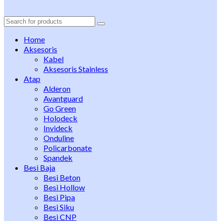
Search
for:
Home
Aksesoris
Kabel
Aksesoris Stainless
Atap
Alderon
Avantguard
Go Green
Holodeck
Invideck
Onduline
Policarbonate
Spandek
Besi Baja
Besi Beton
Besi Hollow
Besi Pipa
Besi Siku
Besi CNP