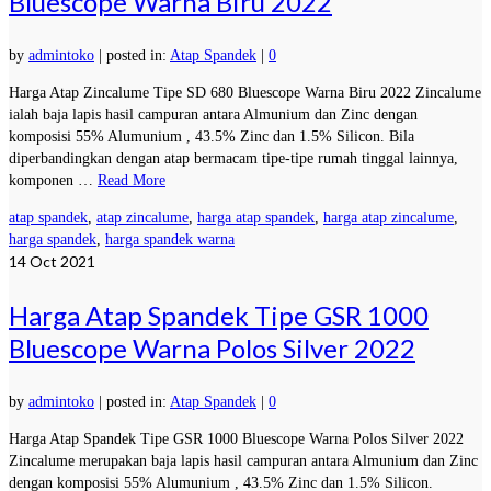
Bluescope Warna Biru 2022
by
admintoko
|
posted in:
Atap Spandek
|
0
Harga Atap Zincalume Tipe SD 680 Bluescope Warna Biru 2022 Zincalume
ialah baja lapis hasil campuran antara Almunium dan Zinc dengan
komposisi 55% Alumunium , 43.5% Zinc dan 1.5% Silicon. Bila
diperbandingkan dengan atap bermacam tipe-tipe rumah tinggal lainnya,
komponen …
Read More
atap spandek
,
atap zincalume
,
harga atap spandek
,
harga atap zincalume
,
harga spandek
,
harga spandek warna
14
Oct 2021
Harga Atap Spandek Tipe GSR 1000
Bluescope Warna Polos Silver 2022
by
admintoko
|
posted in:
Atap Spandek
|
0
Harga Atap Spandek Tipe GSR 1000 Bluescope Warna Polos Silver 2022
Zincalume merupakan baja lapis hasil campuran antara Almunium dan Zinc
dengan komposisi 55% Alumunium , 43.5% Zinc dan 1.5% Silicon.