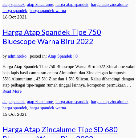
atap spandek
,
atap zincalume
,
harga atap spandek
,
harga atap zincalume
,
harga spandek
,
harga spandek warna
16
Oct 2021
Harga Atap Spandek Tipe 750
Bluescope Warna Biru 2022
by
admintoko
|
posted in:
Atap Spandek
|
0
Harga Atap Spandek Tipe 750 Bluescope Warna Biru 2022 Zincalume yakni
baja lapis hasil campuran antara Almunium dan Zinc dengan komposisi
55% Alumunium , 43.5% Zinc dan 1.5% Silicon. Kalau dibandingi dengan
atap pelbagai tipe-ragam rumah tinggal lainnya, komponen permukaan …
Read More
atap spandek
,
atap zincalume
,
harga atap spandek
,
harga atap zincalume
,
harga spandek
,
harga spandek warna
15
Oct 2021
Harga Atap Zincalume Tipe SD 680