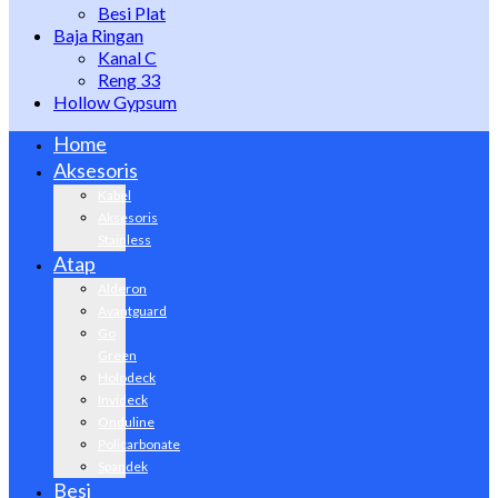
Besi Plat
Baja Ringan
Kanal C
Reng 33
Hollow Gypsum
Home
Aksesoris
Kabel
Aksesoris
Stainless
Atap
Alderon
Avantguard
Go
Green
Holodeck
Invideck
Onduline
Policarbonate
Spandek
Besi