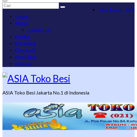
Search
Your Basket
-
Rp
0
for:
Home
About
Contact Us
Produk
Keranjang
Checkout
Akun Saya
Sitemap
ASIA Toko Besi Jakarta No.1 di Indonesia