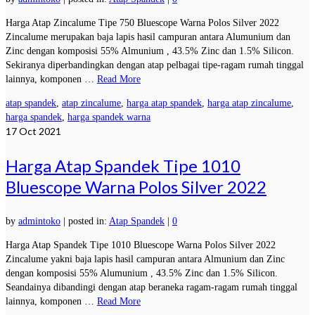
Harga Atap Zincalume Tipe 750 Bluescope Warna Polos Silver 2022
Zincalume merupakan baja lapis hasil campuran antara Alumunium dan
Zinc dengan komposisi 55% Almunium , 43.5% Zinc dan 1.5% Silicon.
Sekiranya diperbandingkan dengan atap pelbagai tipe-ragam rumah tinggal
lainnya, komponen …
Read More
atap spandek
,
atap zincalume
,
harga atap spandek
,
harga atap zincalume
,
harga spandek
,
harga spandek warna
17
Oct 2021
Harga Atap Spandek Tipe 1010
Bluescope Warna Polos Silver 2022
by
admintoko
|
posted in:
Atap Spandek
|
0
Harga Atap Spandek Tipe 1010 Bluescope Warna Polos Silver 2022
Zincalume yakni baja lapis hasil campuran antara Almunium dan Zinc
dengan komposisi 55% Alumunium , 43.5% Zinc dan 1.5% Silicon.
Seandainya dibandingi dengan atap beraneka ragam-ragam rumah tinggal
lainnya, komponen …
Read More