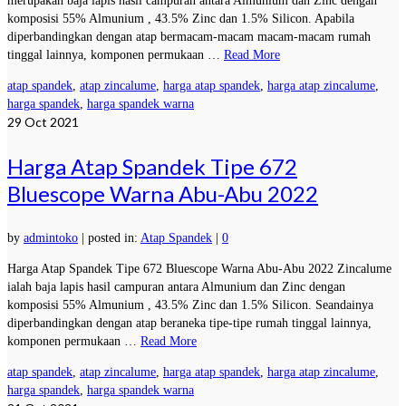
merupakan baja lapis hasil campuran antara Almunium dan Zinc dengan
komposisi 55% Almunium , 43.5% Zinc dan 1.5% Silicon. Apabila
diperbandingkan dengan atap bermacam-macam macam-macam rumah
tinggal lainnya, komponen permukaan …
Read More
atap spandek
,
atap zincalume
,
harga atap spandek
,
harga atap zincalume
,
harga spandek
,
harga spandek warna
29
Oct 2021
Harga Atap Spandek Tipe 672
Bluescope Warna Abu-Abu 2022
by
admintoko
|
posted in:
Atap Spandek
|
0
Harga Atap Spandek Tipe 672 Bluescope Warna Abu-Abu 2022 Zincalume
ialah baja lapis hasil campuran antara Almunium dan Zinc dengan
komposisi 55% Almunium , 43.5% Zinc dan 1.5% Silicon. Seandainya
diperbandingkan dengan atap beraneka tipe-tipe rumah tinggal lainnya,
komponen permukaan …
Read More
atap spandek
,
atap zincalume
,
harga atap spandek
,
harga atap zincalume
,
harga spandek
,
harga spandek warna