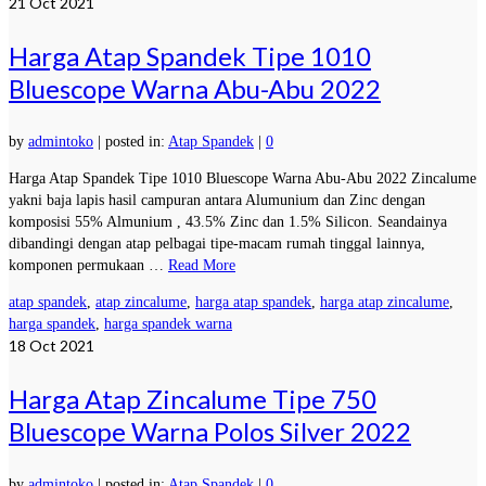
21
Oct 2021
Harga Atap Spandek Tipe 1010
Bluescope Warna Abu-Abu 2022
by
admintoko
|
posted in:
Atap Spandek
|
0
Harga Atap Spandek Tipe 1010 Bluescope Warna Abu-Abu 2022 Zincalume
yakni baja lapis hasil campuran antara Alumunium dan Zinc dengan
komposisi 55% Almunium , 43.5% Zinc dan 1.5% Silicon. Seandainya
dibandingi dengan atap pelbagai tipe-macam rumah tinggal lainnya,
komponen permukaan …
Read More
atap spandek
,
atap zincalume
,
harga atap spandek
,
harga atap zincalume
,
harga spandek
,
harga spandek warna
18
Oct 2021
Harga Atap Zincalume Tipe 750
Bluescope Warna Polos Silver 2022
by
admintoko
|
posted in:
Atap Spandek
|
0