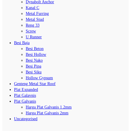
Dynabolt Anchor
Kanal C
Metal Furring
Metal Stud
Reng 33
Screw
U Runner
Besi Baja
Besi Beton
Besi Hollow
Besi Nako
Besi Pipa
Besi Siku
Hollow Gypsum
Genteng Metal Star Roof
Plat Expanded
Plat Galavnis
Plat Galvanis
Harga Plat Galvanis 1.2mm
Harga Plat Galvanis 2mm
Uncategorised